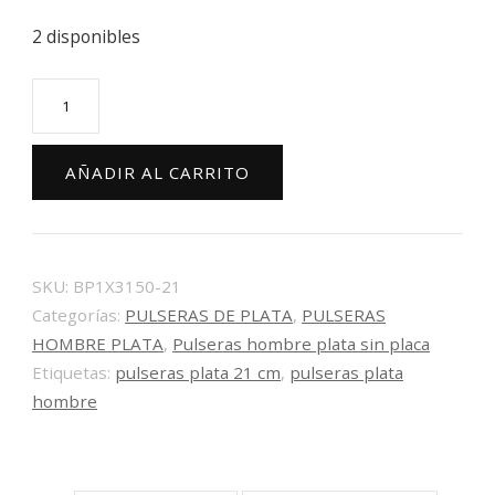
2 disponibles
Pulsera
figaro
alternada
AÑADIR AL CARRITO
plata
hombre
BP1X3
150-
SKU:
BP1X3150-21
Categorías:
PULSERAS DE PLATA
,
PULSERAS
21
HOMBRE PLATA
,
Pulseras hombre plata sin placa
cantidad
Etiquetas:
pulseras plata 21 cm
,
pulseras plata
hombre