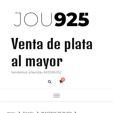
Venta de plata
al mayor
Vendemos a tiendas 605596352
0
Inicio
Tienda
PULSERAS DE PLATA