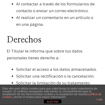
Al contactar a través de los formularios de
contacto o enviar un correo electrónico.
Al realizar un comentario en un artículo o
en una página.
Derechos
El Titular te informa que sobre tus datos
personales tienes derecho a:
Solicitar el acceso a los datos almacenados.
Solicitar una rectificación o la cancelación.
Solicitar la limitación de su tratamiento.
Este sitio web utiliza cookies para que usted tenga la mejor experiencia de
Oponerte al tratamiento.
usuario. Si continúa navegando está dando su consentimiento para la
aceptación de las mencionadas cookies y la aceptación de nuestra
política de
cookies
, pinche el enlace para mayor información.
+ info
No puedes ejercitar el derecho a la portabilidad
ACEPTAR