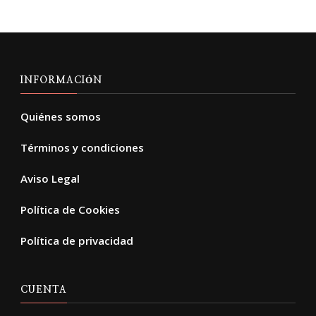
en
la
pág
de
INFORMACIÓN
pro
Quiénes somos
Términos y condiciones
Aviso Legal
Política de Cookies
Política de privacidad
CUENTA