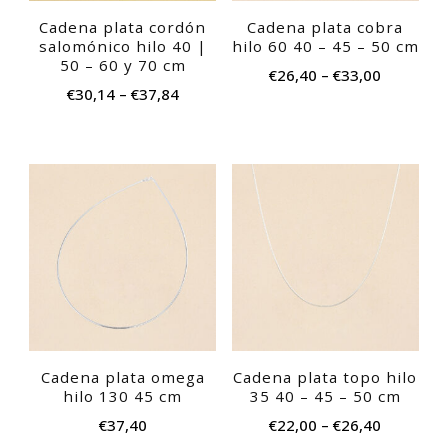
opciones
opc
Cadena plata cordón
Cadena plata cobra
se
se
salomónico hilo 40 |
hilo 60 40 – 45 – 50 cm
pueden
pu
50 – 60 y 70 cm
€
26,40
–
€
33,00
elegir
eleg
€
30,14
–
€
37,84
en
en
la
la
página
pág
Est
de
de
pro
producto
pro
tie
múl
var
Las
opc
Cadena plata omega
Cadena plata topo hilo
se
hilo 130 45 cm
35 40 – 45 – 50 cm
pu
€
37,40
€
22,00
–
€
26,40
eleg