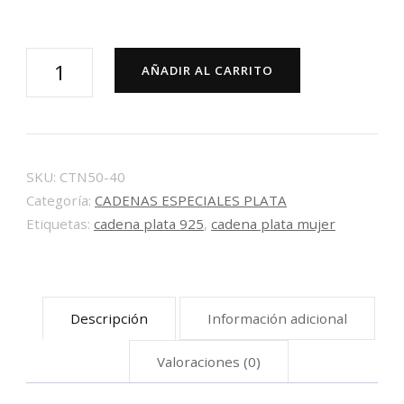
Cadena
AÑADIR AL CARRITO
plata
topo
hilo
50
SKU:
CTN50-40
40
Categoría:
CADENAS ESPECIALES PLATA
-
Etiquetas:
cadena plata 925
,
cadena plata mujer
45
-
50
Descripción
Información adicional
cm
cantidad
Valoraciones (0)