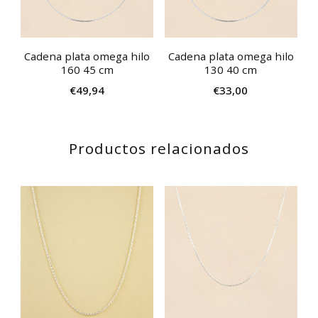
Cadena plata omega hilo
Cadena plata omega hilo
160 45 cm
130 40 cm
€
49,94
€
33,00
Productos relacionados
Este
Est
producto
pro
tiene
tie
múltiples
múl
variantes.
var
Las
Las