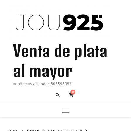
Venta de plata
al mayor
Vendemos a tiendas 605596352
0
Inicio
Tienda
CADENAS DE PLATA