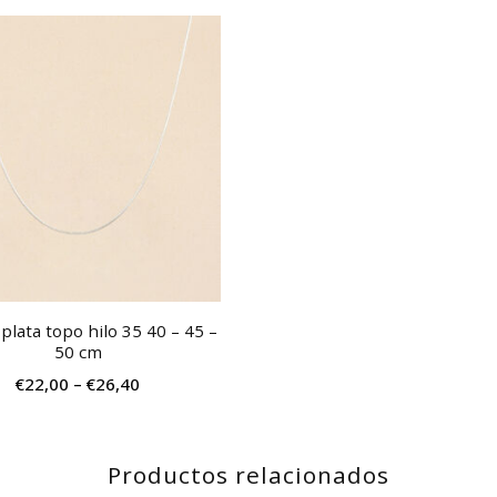
Este
producto
tiene
múltiples
variantes.
Las
opciones
se
pueden
elegir
plata topo hilo 35 40 – 45 –
en
50 cm
la
€
22,00
–
€
26,40
página
de
Productos relacionados
producto