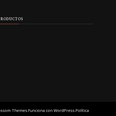
producto
producto
PRODUCTOS
ossom Themes
.Funciona con
WordPress
.
Política