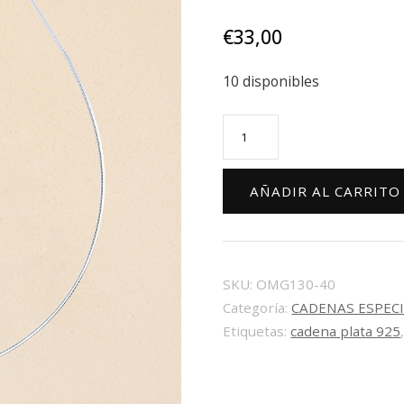
€
33,00
10 disponibles
Cadena
plata
omega
AÑADIR AL CARRITO
hilo
130
40
cm
SKU:
OMG130-40
Categoría:
CADENAS ESPECI
cantidad
Etiquetas:
cadena plata 925