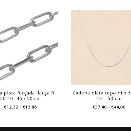
Este
producto
tiene
múltiples
variantes.
Las
opciones
se
pueden
elegir
 plata forçada llarga fil
Cadena plata topo hilo 5
en
50 40- 45 i 50 cm
45 – 50 cm
la
€
12,32
–
€
13,86
€
37,40
–
€
44,00
página
de