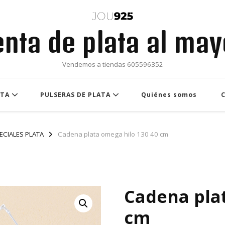
enta de plata al may
Vendemos a tiendas 605596352
ATA
PULSERAS DE PLATA
Quiénes somos
ECIALES PLATA
Cadena plata omega hilo 130 40 cm
Cadena plat
cm