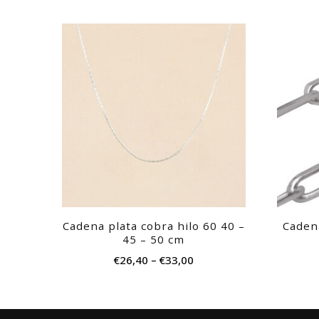
Este
producto
tiene
múltiples
variantes.
Las
opciones
se
pueden
elegir
Cadena plata cobra hilo 60 40 –
Cadena
en
45 – 50 cm
la
€
26,40
–
€
33,00
página
de