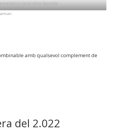
rracades tu i jo en plata daurada
armari.
és combinable amb qualsevol complement de
ra del 2.022