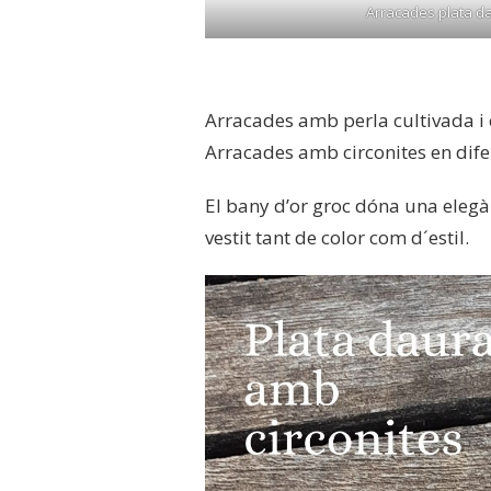
Arracades plata d
Arracades amb perla cultivada i c
Arracades amb circonites en difer
El bany d’or groc dóna una elegà
vestit tant de color com d´estil.