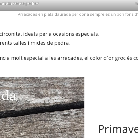
aurada sense pedres
A
Arracades en plata daurada per dona sempre es un bon fons d’
irconita, ideals per a ocasions especials.
ents talles i mides de pedra.
ncia molt especial a les arracades, el color d´or groc 
Primave