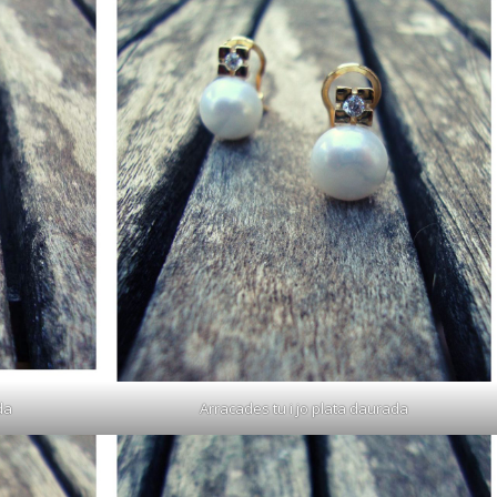
da
Arracades tu i jo plata daurada