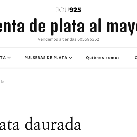
enta de plata al may
Vendemos a tiendas 605596352
ATA
PULSERAS DE PLATA
Quiénes somos
ada
lata daurada