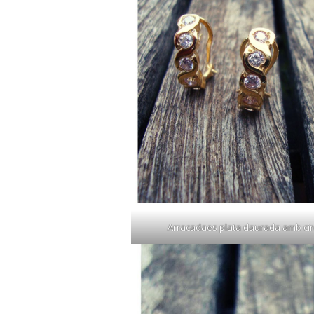
Arracadaes plata daurada amb cir