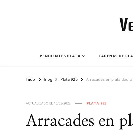
V
PENDIENTES PLATA
CADENAS DE PL
Inicio
Blog
Plata 925
Arracades en plata daur
ACTUALIZADO EL
15/03/2022
PLATA 925
Arracades en p