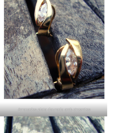
Arracades plata daurada amb circonites