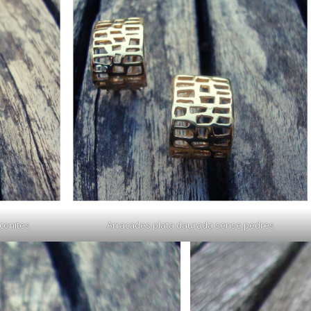
conites
Arracades plata daurada sense pedres