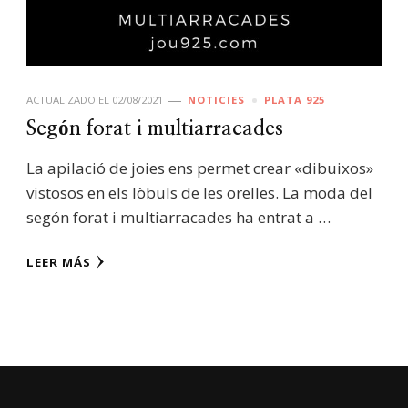
ACTUALIZADO EL
02/08/2021
NOTICIES
PLATA 925
Segón forat i multiarracades
La apilació de joies ens permet crear «dibuixos»
vistosos en els lòbuls de les orelles. La moda del
segón forat i multiarracades ha entrat a …
LEER MÁS