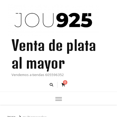
Venta de plata
al mayor
Vendemos a tiendas 605596352
0
Inicio
multiarracades