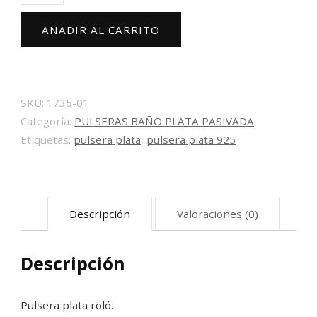
roló
AÑADIR AL CARRITO
1735-
01
cantidad
SKU:
1735-01
Categoría:
PULSERAS BAÑO PLATA PASIVADA
Etiquetas:
pulsera plata
,
pulsera plata 925
Descripción
Valoraciones (0)
Descripción
Pulsera plata roló.