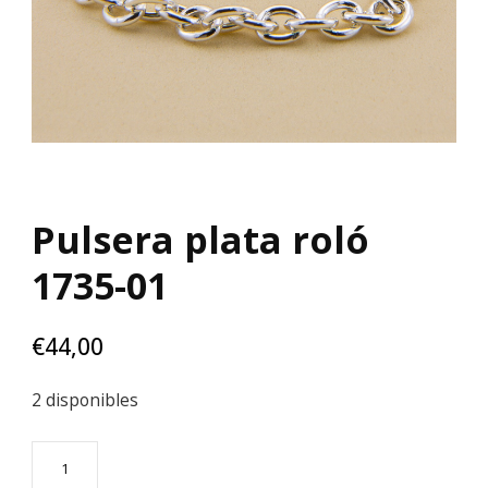
Pulsera plata roló
1735-01
€
44,00
2 disponibles
Pulsera
plata