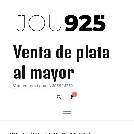
Venta de plata
al mayor
Vendemos a tiendas 605596352
0
Inicio
Tienda
PULSERAS DE PLATA