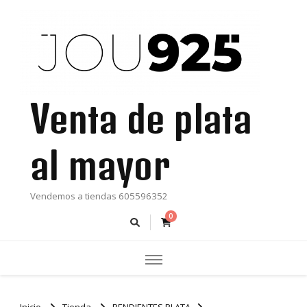
Venta de plata
al mayor
Vendemos a tiendas 605596352
0
Inicio
Tienda
PENDIENTES PLATA