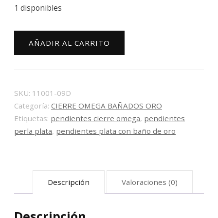
1 disponibles
Pendientes
AÑADIR AL CARRITO
plata
con
baño
de
SKU:
11001-09D
oro
Categoría:
CIERRE OMEGA BAÑADOS ORO
tu
Etiquetas:
pendientes cierre omega
,
pendientes
y
perla plata
,
pendientes plata con baño de oro
yo
11001-
09D
Descripción
Valoraciones (0)
cantidad
Descripción