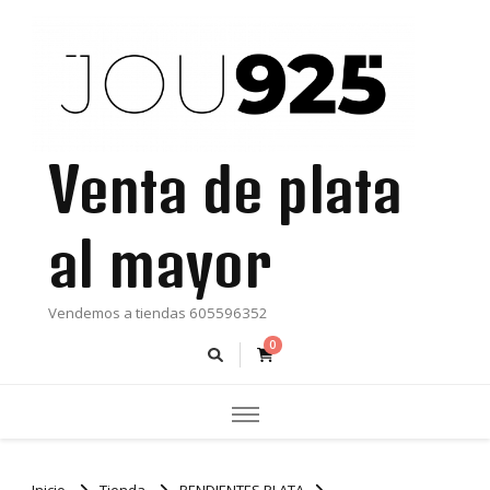
Venta de plata
al mayor
Vendemos a tiendas 605596352
0
Inicio
Tienda
PENDIENTES PLATA