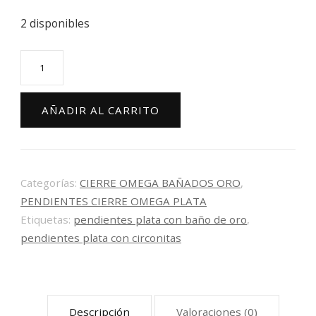
2 disponibles
Pendientes
plata
dorada
AÑADIR AL CARRITO
con
circonitas.
11002-
05D
Categorías:
CIERRE OMEGA BAÑADOS ORO
,
PENDIENTES CIERRE OMEGA PLATA
cantidad
Etiquetas:
pendientes plata con baño de oro
,
pendientes plata con circonitas
Descripción
Valoraciones (0)