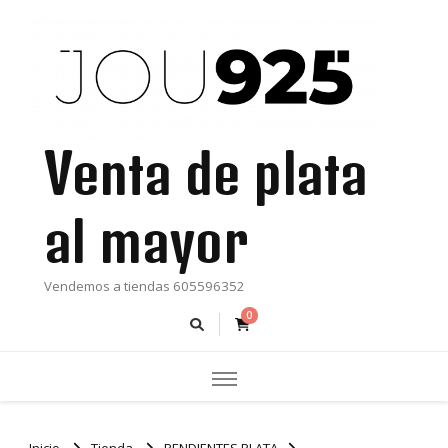
Venta de plata
al mayor
Vendemos a tiendas 605596352
0
Inicio
Tienda
PENDIENTES PLATA