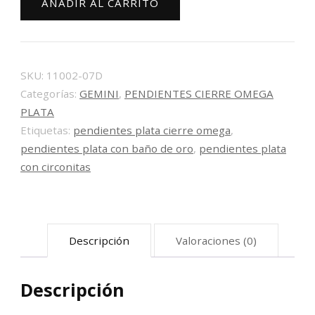
AÑADIR AL CARRITO
omega
con
circonitas
11002-
SKU:
11002-07D
Categorías:
GEMINI
,
PENDIENTES CIERRE OMEGA
07D
PLATA
cantidad
Etiquetas:
pendientes plata cierre omega
,
pendientes plata con baño de oro
,
pendientes plata
con circonitas
Descripción
Valoraciones (0)
Descripción