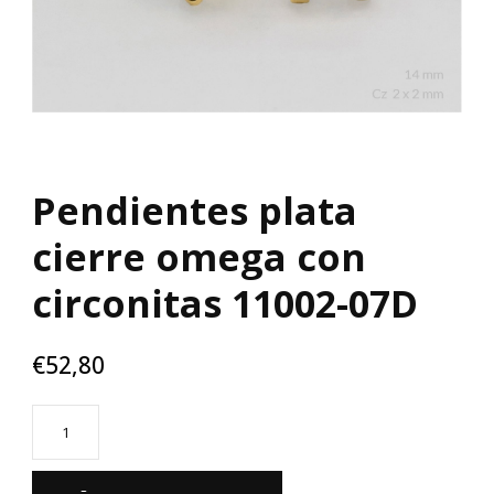
Pendientes plata
cierre omega con
circonitas 11002-07D
€
52,80
Pendientes
plata
cierre