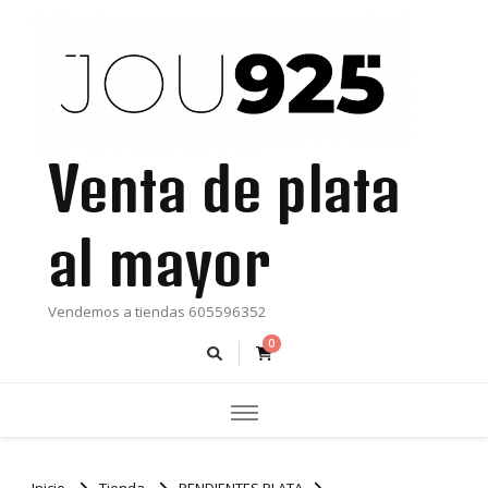
Venta de plata
al mayor
Vendemos a tiendas 605596352
0
Inicio
Tienda
PENDIENTES PLATA