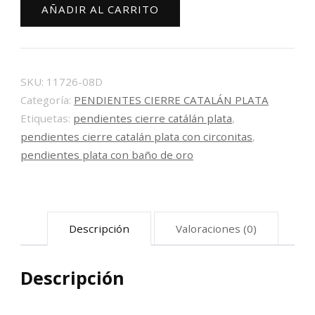
AÑADIR AL CARRITO
catalán
cantidad
SKU:
11726-08D
Categoría:
PENDIENTES CIERRE CATALÁN PLATA
Etiquetas:
pendientes cierre catálán plata
,
pendientes cierre catalán plata con circonitas
,
pendientes plata con baño de oro
Descripción
Valoraciones (0)
Descripción