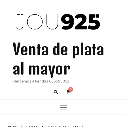
Venta de plata
al mayor
Vendemos a tiendas 605596352
0
Inicio
Tienda
PENDIENTES PLATA