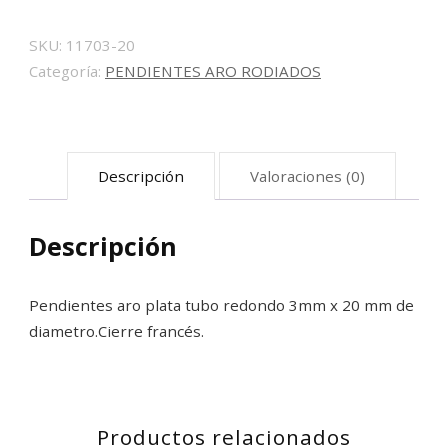
3mm
x
SKU:
11703-20
Categoría:
PENDIENTES ARO RODIADOS
20
mm
cantidad
Descripción
Valoraciones (0)
Descripción
Pendientes aro plata tubo redondo 3mm x 20 mm de
diametro.Cierre francés.
Productos relacionados