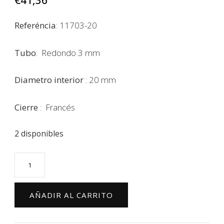
€
41,36
Referéncia
: 11703-20
Tubo
: Redondo 3 mm
Diametro interior
: 20 mm
Cierre
: Francés
2 disponibles
Pendientes
aro
plata
AÑADIR AL CARRITO
tubo
redondo