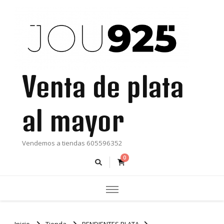
Venta de plata
al mayor
Vendemos a tiendas 605596352
0
Inicio
Tienda
PENDIENTES PLATA