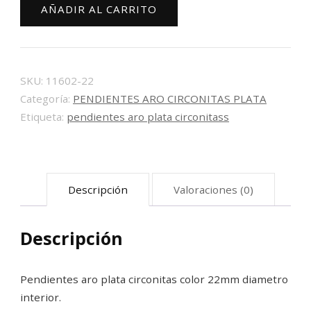
AÑADIR AL CARRITO
circonitas
color
22mm
cantidad
SKU:
11602-22
Categoría:
PENDIENTES ARO CIRCONITAS PLATA
Etiqueta:
pendientes aro plata circonitass
Descripción
Valoraciones (0)
Descripción
Pendientes aro plata circonitas color 22mm diametro
interior.