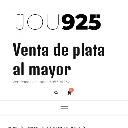
Venta de plata
al mayor
Vendemos a tiendas 605596352
0
Inicio
Tienda
CADENAS DE PLATA