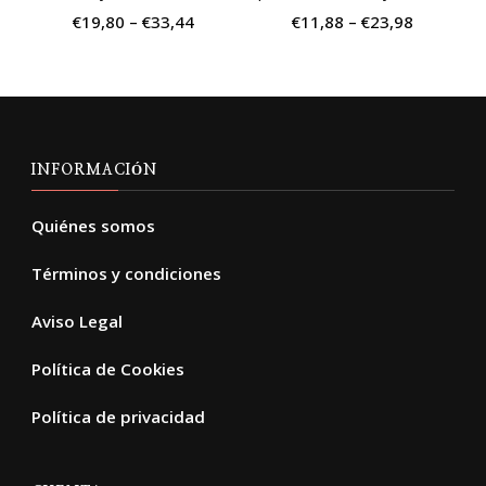
elegir
eleg
€
19,80
–
€
33,44
€
11,88
–
€
23,98
en
en
la
la
página
pág
de
de
producto
pro
INFORMACIÓN
Quiénes somos
Términos y condiciones
Aviso Legal
Política de Cookies
Política de privacidad