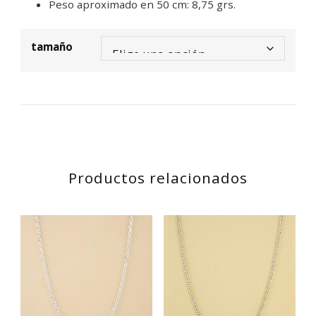
Peso aproximado en 50 cm: 8,75 grs.
tamaño
Productos relacionados
Este
Est
producto
pro
tiene
tie
múltiples
múl
variantes.
var