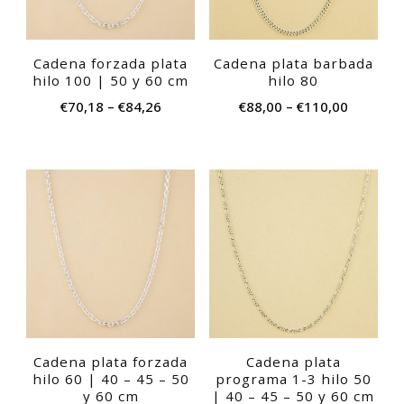
Las
Las
opciones
opc
Cadena forzada plata
Cadena plata barbada
se
se
hilo 100 | 50 y 60 cm
hilo 80
pueden
pu
€
70,18
–
€
84,26
€
88,00
–
€
110,00
elegir
eleg
en
en
la
la
Este
Est
página
pág
producto
pro
de
de
tiene
tie
producto
pro
múltiples
múl
variantes.
var
Las
Las
opciones
opc
Cadena plata forzada
Cadena plata
se
se
hilo 60 | 40 – 45 – 50
programa 1-3 hilo 50
pueden
pu
y 60 cm
| 40 – 45 – 50 y 60 cm