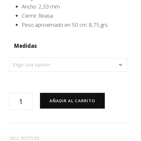
Ancho: 2,33 mm
Cierre: Reasa
Peso aproximado en 50 cm: 8,75 grs.
Medidas
Cadena
AÑADIR AL CARRITO
plata
cordón
salomonico
hilo
SKU:
ROPS50