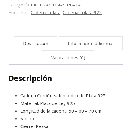
50
Categoría:
CADENAS FINAS PLATA
|
Etiquetas:
Cadenas plata
,
Cadenas plata 925
50-
60
y
Descripción
Información adicional
70
cm
Valoraciones (0)
cantidad
Descripción
Cadena Cordón salomónico de Plata 925
Material: Plata de Ley 925
Longitud de la cadena: 50 – 60 – 70 cm
Ancho:
Cierre: Reasa