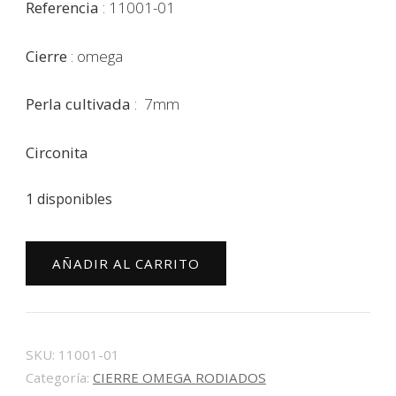
Referencia
: 11001-01
Cierre
: omega
Perla cultivada
: 7mm
Circonita
1 disponibles
Pendientes
AÑADIR AL CARRITO
plata
tu
y
yo
SKU:
11001-01
11001-
Categoría:
CIERRE OMEGA RODIADOS