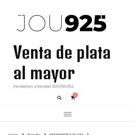
Venta de plata
al mayor
Vendemos a tiendas 605596352
0
Inicio
Tienda
PENDIENTES PLATA