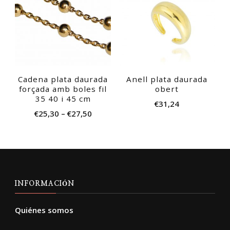
tiene
múltiples
variantes.
Las
opciones
Cadena plata daurada
Anell plata daurada
se
forçada amb boles fil
obert
pueden
35 40 i 45 cm
€
31,24
elegir
€
25,30
–
€
27,50
en
la
página
de
producto
INFORMACIÓN
Quiénes somos