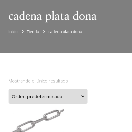
cadena plata dona
Inicio
Tienda
cadena plata dona
Mostrando el único resultado
Este
producto
tiene