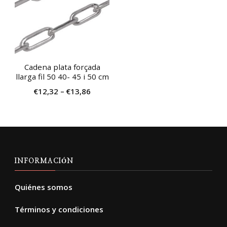
múltiples
variantes.
Las
opciones
Cadena plata forçada
se
llarga fil 50 40- 45 i 50 cm
pueden
€
12,32
–
€
13,86
elegir
en
la
página
de
INFORMACIÓN
producto
Quiénes somos
Términos y condiciones